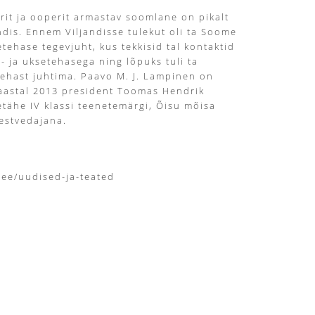
rit ja ooperit armastav soomlane on pikalt
ndis. Ennem Viljandisse tulekut oli ta Soome
tehase tegevjuht, kus tekkisid tal kontaktid
a- ja uksetehasega ning lõpuks tuli ta
ehast juhtima. Paavo M. J. Lampinen on
aastal 2013 president Toomas Hendrik
getähe IV klassi teenetemärgi, Õisu mõisa
estvedajana.
.ee/uudised-ja-teated