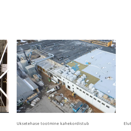
Uksetehase tootmine kahekordistub
Elu