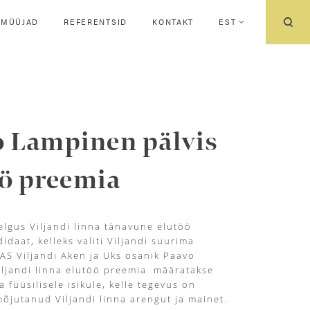
IMÜÜJAD
REFERENTSID
KONTAKT
EST
o Lampinen pälvis
ö preemia
elgus Viljandi linna tänavune elutöö
idaat, kelleks valiti Viljandi suurima
 AS Viljandi Aken ja Uks osanik Paavo
ljandi linna elutöö preemia määratakse
 füüsilisele isikule, kelle tegevus on
 mõjutanud Viljandi linna arengut ja mainet.