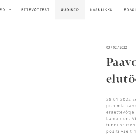
ED
ETTEVÕTTEST
UUDISED
KASULIKKU
EDAS
03 / 02 / 2022
Paav
elutö
28.01.2022 s
preemia kand
eraettevõtja
Lampinen. Vi
tunnustusena
positiivselt