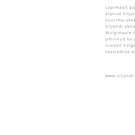
Lapimaalt pä
elanud Vilja
suurima ukse
Viljandi akn
Mulgimaale t
pälvinud ka 
Ilveselt Val
taastamise e
www.viljandi