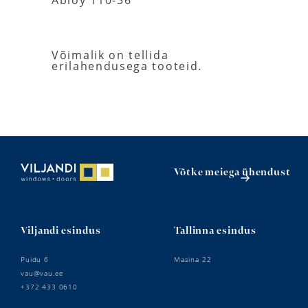
Võimalik on tellida
erilahendusega tooteid.
Võtke meiega ühendust
Viljandi esindus
Tallinna esindus
Puidu 6
Masina 22
vau@vau.ee
+372 433 0610