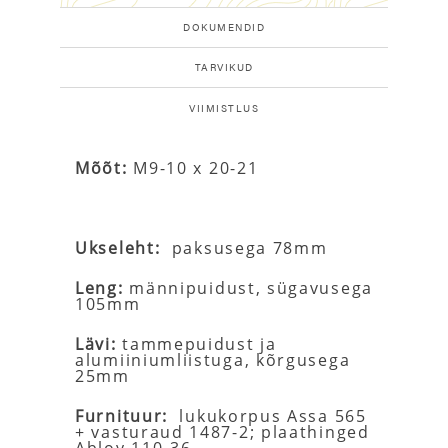
DOKUMENDID
TARVIKUD
VIIMISTLUS
Mõõt:
M9-10 x 20-21
Ukseleht:
paksusega 78mm
Leng:
männipuidust, sügavusega
105mm
Lävi:
tammepuidust ja
alumiiniumliistuga, kõrgusega
25mm
Furnituur:
lukukorpus Assa 565
+ vasturaud 1487-2; plaathinged
Abloy 110-36