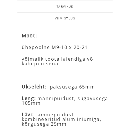
TARVIKUD
VIIMISTLUS
Mõõt:
ühepoolne M9-10 x 20-21
võimalik toota laiendiga või
kahepoolsena
Ukseleht:
paksusega 65mm
Leng:
männipuidust, sügavusega
105mm
Lävi:
tammepuidust
kombineeritud alumiiniumiga,
kõrgusega 25mm