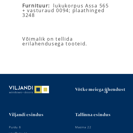
Furnituur:
lukukorpus Assa 565
+ vasturaud 0094; plaathinged
3248
Võimalik on tellida
erilahendusega tooteid.
Võtke meiega ühendust
Viljandi esindus
Tallinna esindus
Puidu 6
Masina 22
vau@vau.ee