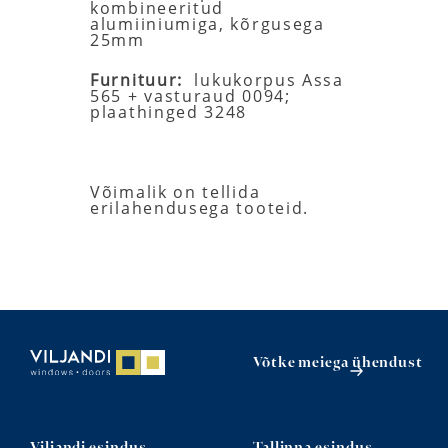
kombineeritud
alumiiniumiga, kõrgusega
25mm
Furnituur:
lukukorpus Assa
565 + vasturaud 0094;
plaathinged 3248
Võimalik on tellida
erilahendusega tooteid.
Võtke meiega ühendust
Viljandi esindus
Tallinna esindus