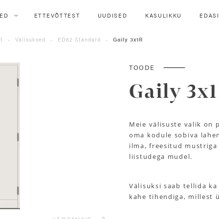
ED
ETTEVÕTTEST
UUDISED
KASULIKKU
EDAS
ht
-
Välisuksed
-
ED62 Standard
-
Gaily 3x1R
TOODE
Gaily 3x
Meie välisuste valik on p
oma kodule sobiva lahen
ilma, freesitud mustriga
liistudega mudel.
Välisuksi saab tellida k
kahe tihendiga, millest 