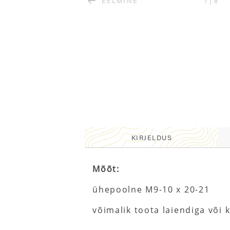
EELMINE
1
|
8
KIRJELDUS
Mõõt:
ühepoolne M9-10 x 20-21
võimalik toota laiendiga või