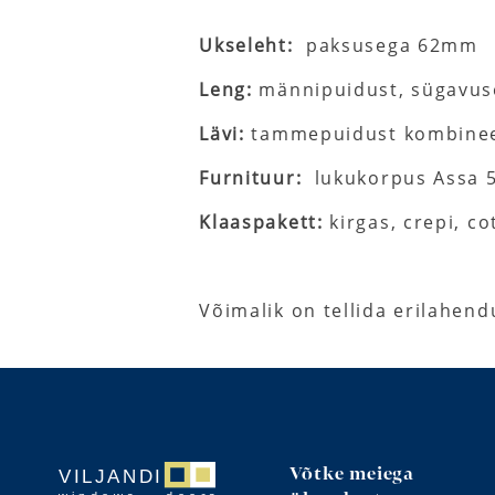
Ukseleht:
paksusega 62mm
Leng:
männipuidust, sügavu
Lävi:
tammepuidust kombinee
Furnituur:
lukukorpus Assa 5
Klaaspakett:
kirgas, crepi, co
Võimalik on tellida erilahend
Võtke meiega