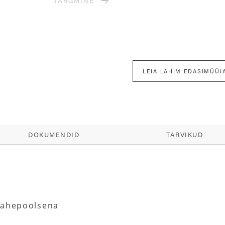
JÄRGMINE
LEIA LÄHIM EDASIMÜÜJ
DOKUMENDID
TARVIKUD
 kahepoolsena