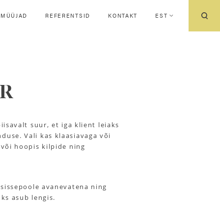
IMÜÜJAD
REFERENTSID
KONTAKT
EST
1R
iisavalt suur, et iga klient leiaks
duse. Vali kas klaasiavaga või
 või hoopis kilpide ning
a sissepoole avanevatena ning
üks asub lengis.