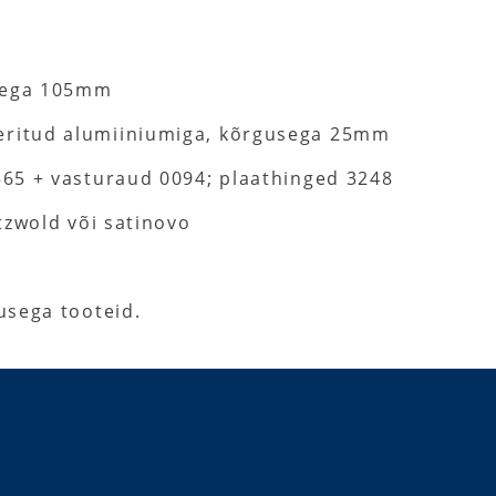
sega 105mm
ritud alumiiniumiga, kõrgusega 25mm
65 + vasturaud 0094; plaathinged 3248
tzwold või satinovo
usega tooteid.