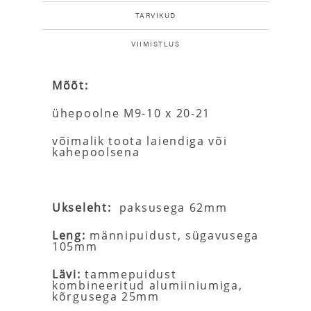
TARVIKUD
VIIMISTLUS
Mõõt:
ühepoolne M9-10 x 20-21
võimalik toota laiendiga või
kahepoolsena
Ukseleht:
paksusega 62mm
Leng:
männipuidust, sügavusega
105mm
Lävi:
tammepuidust
kombineeritud alumiiniumiga,
kõrgusega 25mm