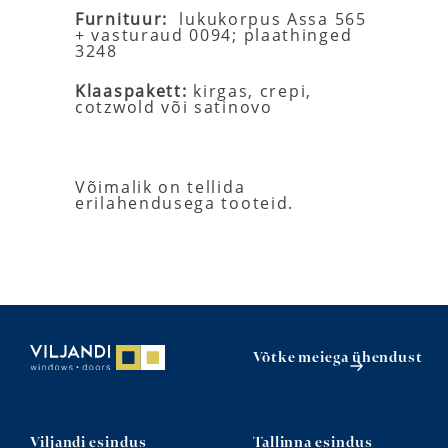
Furnituur:
lukukorpus Assa 565
+ vasturaud 0094; plaathinged
3248
Klaaspakett:
kirgas, crepi,
cotzwold või satinovo
Võimalik on tellida
erilahendusega tooteid.
Võtke meiega ühendust
Viljandi esindus
Tallinna esindus