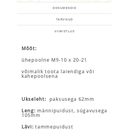
DOKUMENDID
TARVIKUD
VIIMISTLUS
Mõõt:
ühepoolne M9-10 x 20-21
võimalik toota laiendiga või
kahepoolsena
Ukseleht:
paksusega 62mm
Leng:
männipuidust, sügavusega
105mm
Lävi:
tammepuidust