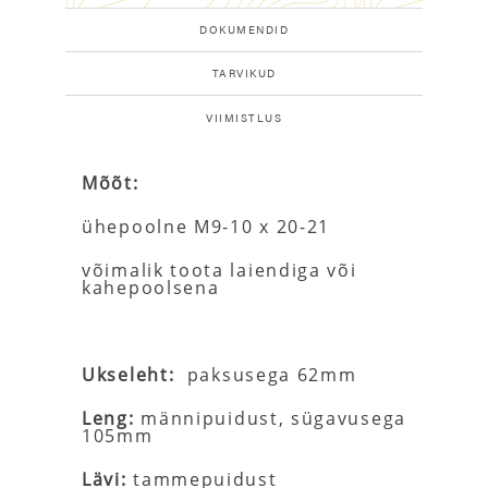
DOKUMENDID
TARVIKUD
VIIMISTLUS
Mõõt:
ühepoolne M9-10 x 20-21
võimalik toota laiendiga või
kahepoolsena
Ukseleht:
paksusega 62mm
Leng:
männipuidust, sügavusega
105mm
Lävi:
tammepuidust