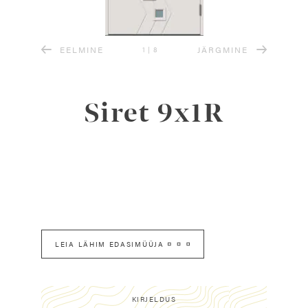
EELMINE
JÄRGMINE
1
|
8
Siret 9x1R
LEIA LÄHIM EDASIMÜÜJA
KIRJELDUS