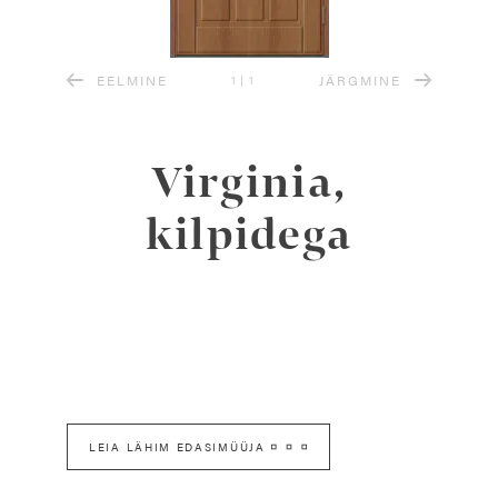
EELMINE
JÄRGMINE
1
|
1
Virginia,
kilpidega
LEIA LÄHIM EDASIMÜÜJA